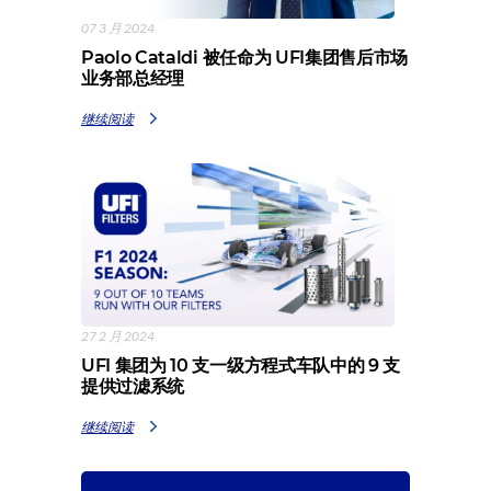
07 3 月 2024
Paolo Cataldi 被任命为 UFI集团售后市场
业务部总经理
继续阅读
27 2 月 2024
UFI 集团为 10 支一级方程式车队中的 9 支
提供过滤系统
继续阅读