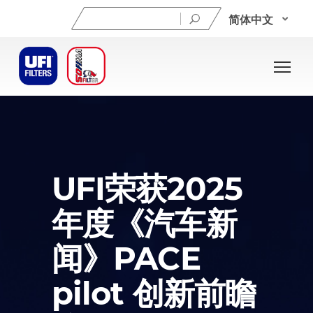
搜
简体中文
索：
UFI荣获2025
年度《汽车新
闻》PACE
pilot 创新前瞻