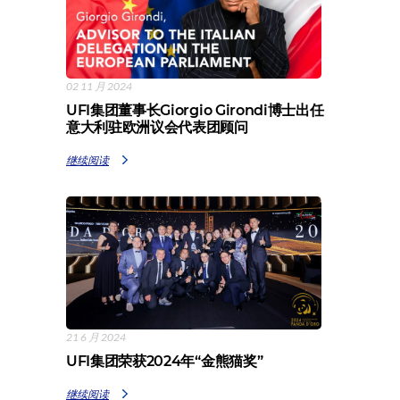
02 11 月 2024
UFI集团董事长Giorgio Girondi博士出任
意大利驻欧洲议会代表团顾问
继续阅读
21 6 月 2024
UFI集团荣获2024年“金熊猫奖”
继续阅读