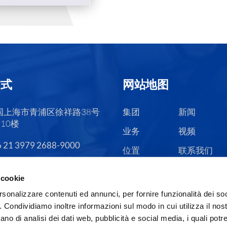
方式
网站地图
国上海市青浦区徐祥路38号
集团
新闻
10楼
业务
视频
 21 3979 2688-9000
位置
联系我们
职业
 cookie
rsonalizzare contenuti ed annunci, per fornire funzionalità dei so
o. Condividiamo inoltre informazioni sul modo in cui utilizza il nost
ano di analisi dei dati web, pubblicità e social media, i quali pot