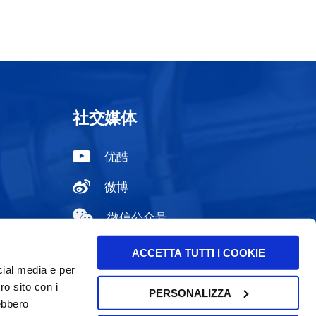
社交媒体
优酷
微博
微信公众号
领英
ACCETTA TUTTI I COOKIE
cial media e per
ro sito con i
PERSONALIZZA
rebbero