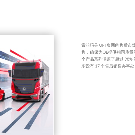
索菲玛是 UFI 集团的售后
售，确保为OE提供相同质量的
个产品系列涵盖了超过 98
东设有 17 个售后销售办事处