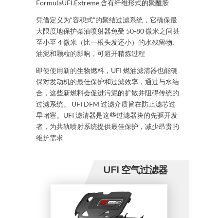
FormulaUFI.Extreme,含有纤维形式的聚酰胺
凭借定义为“容积式”的聚结过滤系统，它确保最
大限度地保护柴油喷射器免受 50-80 微米之间甚
至小至 4 微米（比一根头发还小）的水残留物、
油泥和颗粒的影响，可避开精炼过程
即使使用新的生物燃料，UFI 燃油滤清器也能确
保对发动机的最佳保护和过滤效率
，
通过与水结
合，这些新燃料会促进污泥的扩散并阻碍传统的
过滤系统。 UFI DFM 过滤介质旨在防止滤芯过
早堵塞。UFI 滤清器是这些过滤器块的先驱开发
者，为共轨喷射系统提供最佳保护，减少昂贵的
维护需求
UFI 空气过滤器