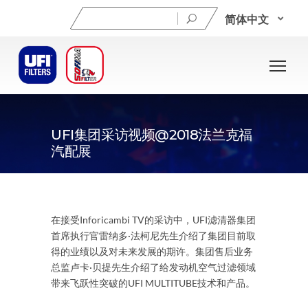
搜
简体中文
索：
UFI集团采访视频@2018法兰克福
汽配展
在接受Inforicambi TV的采访中，UFI滤清器集团
首席执行官雷纳多·法柯尼先生介绍了集团目前取
得的业绩以及对未来发展的期许。集团售后业务
总监卢卡·贝提先生介绍了给发动机空气过滤领域
带来飞跃性突破的UFI MULTITUBE技术和产品。