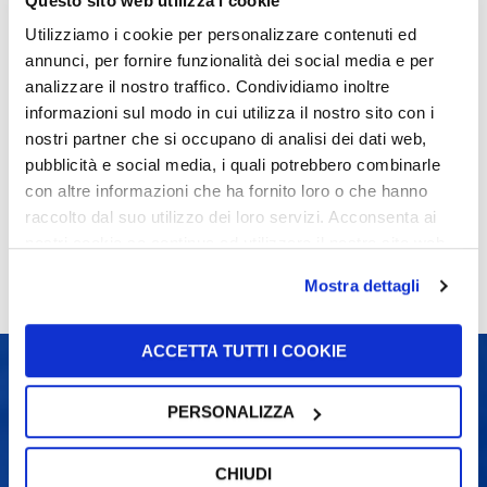
Questo sito web utilizza i cookie
Utilizziamo i cookie per personalizzare contenuti ed
annunci, per fornire funzionalità dei social media e per
analizzare il nostro traffico. Condividiamo inoltre
informazioni sul modo in cui utilizza il nostro sito con i
nostri partner che si occupano di analisi dei dati web,
UFI集团采访视频@2019意大利博洛尼亚国际
pubblicità e social media, i quali potrebbero combinarle
汽配及轮胎展
con altre informazioni che ha fornito loro o che hanno
raccolto dal suo utilizzo dei loro servizi. Acconsenta ai
nostri cookie se continua ad utilizzare il nostro sito web.
Mostra dettagli
ACCETTA TUTTI I COOKIE
PERSONALIZZA
UFI集团
CHIUDI
UFI集团亚太区总部