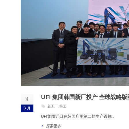
UFI 集团韩国新厂投产 全球战略
4
新工厂
,
韩国
3 月
UFI集团近日在韩国启用第二处生产设施，
探索更多