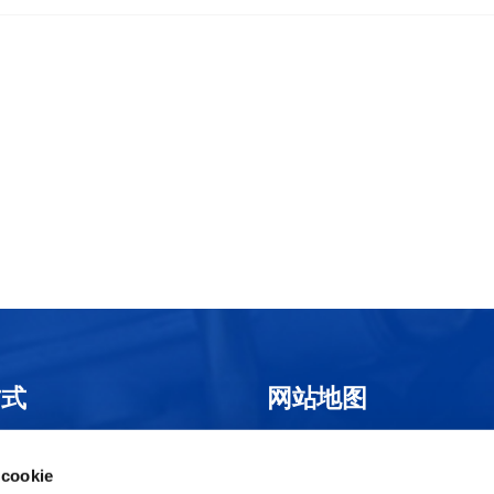
方式
网站地图
国上海市青浦区徐祥路38号
集团
新闻
 cookie
10楼