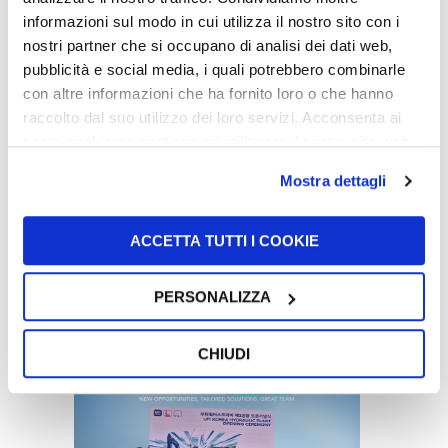
informazioni sul modo in cui utilizza il nostro sito con i
nostri partner che si occupano di analisi dei dati web,
UFI荣获2025年度《汽车新闻》PACE pilot 创
pubblicità e social media, i quali potrebbero combinarle
新前瞻奖
con altre informazioni che ha fornito loro o che hanno
2025年5月29日
raccolto dal suo utilizzo dei loro servizi. Acconsenta ai
nostri cookie se continua ad utilizzare il nostro sito web.
Mostra dettagli
ACCETTA TUTTI I COOKIE
UFI再登F1高地：2025赛季十支车队全面采
PERSONALIZZA
用UFI高端过滤方案
2025年4月23日
CHIUDI