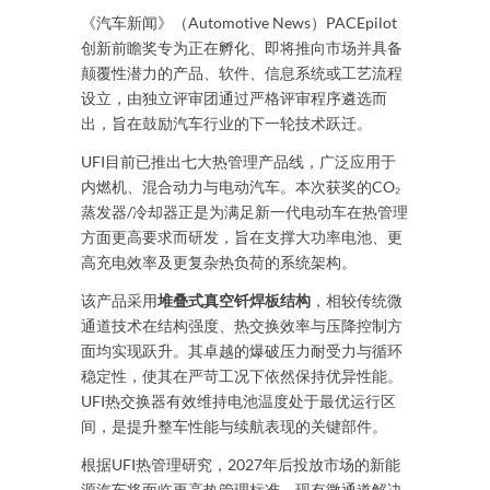
《汽车新闻》（Automotive News）PACEpilot
创新前瞻奖专为正在孵化、即将推向市场并具备
颠覆性潜力的产品、软件、信息系统或工艺流程
设立，由独立评审团通过严格评审程序遴选而
出，旨在鼓励汽车行业的下一轮技术跃迁。
UFI目前已推出七大热管理产品线，广泛应用于
内燃机、混合动力与电动汽车。本次获奖的CO₂
蒸发器/冷却器正是为满足新一代电动车在热管理
方面更高要求而研发，旨在支撑大功率电池、更
高充电效率及更复杂热负荷的系统架构。
该产品采用
堆叠式真空钎焊板结构
，相较传统微
通道技术在结构强度、热交换效率与压降控制方
面均实现跃升。其卓越的爆破压力耐受力与循环
稳定性，使其在严苛工况下依然保持优异性能。
UFI热交换器有效维持电池温度处于最优运行区
间，是提升整车性能与续航表现的关键部件。
根据UFI热管理研究，2027年后投放市场的新能
源汽车将面临更高热管理标准，现有微通道解决