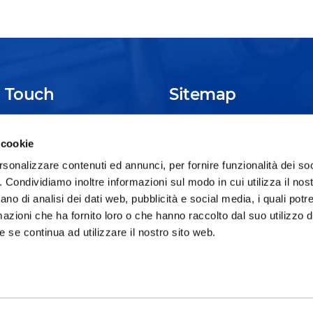
n Touch
Sitemap
, Building B, No. 38 Xu Xiang
The Group
News
 cookie
d, Qing Pu District, Shanghai,
Business
Video
C
rsonalizzare contenuti ed annunci, per fornire funzionalità dei so
o. Condividiamo inoltre informazioni sul modo in cui utilizza il nost
Presence
Contact
 21 3979 2688-9000
ano di analisi dei dati web, pubblicità e social media, i quali pot
Careers
azioni che ha fornito loro o che hanno raccolto dal suo utilizzo de
 se continua ad utilizzare il nostro sito web.
Code of Ethics
Privacy
Cookie Policy
Sitemap
|
|
|