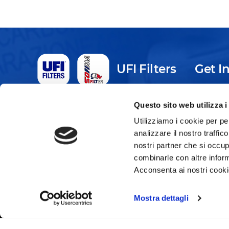
UFI Filters
Get I
10F
APAC HQ, UFI Group
Questo sito web utilizza i
Roa
10F, Building B, No. 38 Xu Xiang Road, Qing Pu
PR
Utilizziamo i cookie per pe
District, Shanghai, PRC
analizzare il nostro traffic
+86
nostri partner che si occup
combinarle con altre inform
Acconsenta ai nostri cookie
Mostra dettagli