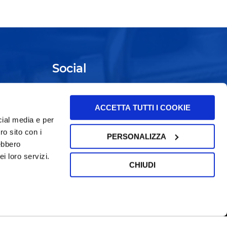
Social
Youku
ACCETTA TUTTI I COOKIE
Weibo
cial media e per
ro sito con i
PERSONALIZZA
Wechat
rebbero
i loro servizi.
LinkedIn
CHIUDI
|